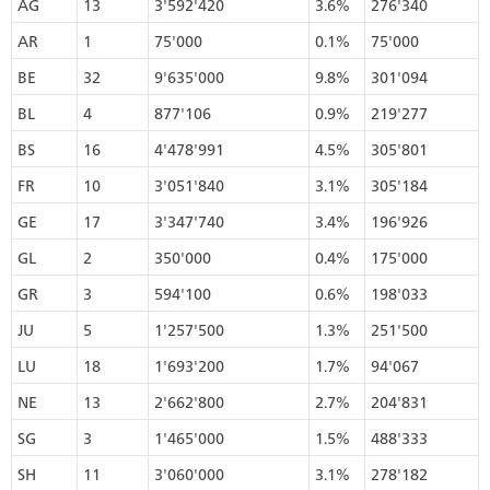
AG
13
3'592'420
3.6%
276'340
AR
1
75'000
0.1%
75'000
BE
32
9'635'000
9.8%
301'094
BL
4
877'106
0.9%
219'277
BS
16
4'478'991
4.5%
305'801
FR
10
3'051'840
3.1%
305'184
GE
17
3'347'740
3.4%
196'926
GL
2
350'000
0.4%
175'000
GR
3
594'100
0.6%
198'033
JU
5
1'257'500
1.3%
251'500
LU
18
1'693'200
1.7%
94'067
NE
13
2'662'800
2.7%
204'831
SG
3
1'465'000
1.5%
488'333
SH
11
3'060'000
3.1%
278'182