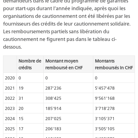
demandeurs dans le cadre du programme de garanties
pour start-ups durant l’année indiquée, après quoi les
organisations de cautionnement ont été libérées par les
fournisseurs des crédits de leur cautionnement solidaire.
Les remboursements partiels sans libération du
cautionnement ne figurent pas dans le tableau ci-
dessous.
Nombre de
Montant moyen
Montants
crédits
remboursé en CHF
remboursés in CHF
2020
0
0
0
2021
19
287'236
5'457'478
2022
31
308'425
9'561'168
2023
20
185'914
3'718'278
2024
15
207'025
3'105'371
2025
17
206'183
3'505'105