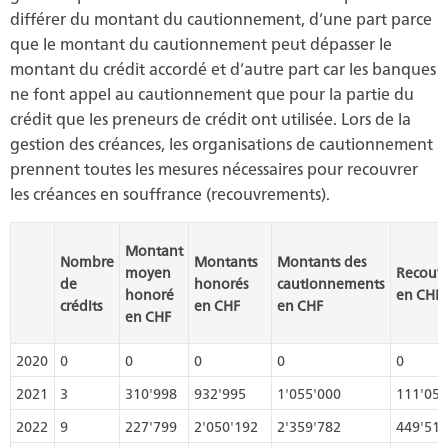
différer du montant du cautionnement, d’une part parce
que le montant du cautionnement peut dépasser le
montant du crédit accordé et d’autre part car les banques
ne font appel au cautionnement que pour la partie du
crédit que les preneurs de crédit ont utilisée. Lors de la
gestion des créances, les organisations de cautionnement
prennent toutes les mesures nécessaires pour recouvrer
les créances en souffrance (recouvrements).
Montant
Nombre
Montants
Montants des
moyen
Recouv
de
honorés
cautionnements
honoré
en CHF
crédits
en CHF
en CHF
en CHF
2020
0
0
0
0
0
2021
3
310'998
932'995
1'055'000
111'050
2022
9
227'799
2'050'192
2'359'782
449'517