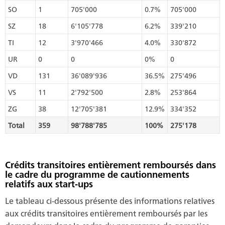
SO
1
705'000
0.7%
705'000
SZ
18
6'105'778
6.2%
339'210
TI
12
3'970'466
4.0%
330'872
UR
0
0
0%
0
VD
131
36'089'936
36.5%
275'496
VS
11
2'792'500
2.8%
253'864
ZG
38
12'705'381
12.9%
334'352
Total
359
98'788'785
100%
275'178
Crédits transitoires entièrement remboursés dans
le cadre du programme de cautionnements
relatifs aux start-ups
Le tableau ci-dessous présente des informations relatives
aux crédits transitoires entièrement remboursés par les