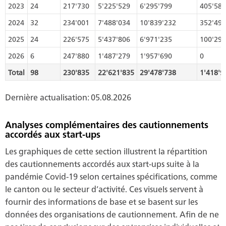
2023
24
217'730
5'225'529
6'295'799
405'587
2024
32
234'001
7'488'034
10'839'232
352'493
2025
24
226'575
5'437'806
6'971'235
100'293
2026
6
247'880
1'487'279
1'957'690
0
Total
98
230'835
22'621'835
29'478'738
1'418'9
Dernière actualisation: 05.08.2026
Analyses complémentaires des cautionnements
accordés aux start-ups
Les graphiques de cette section illustrent la répartition
des cautionnements accordés aux start-ups suite à la
pandémie Covid-19 selon certaines spécifications, comme
le canton ou le secteur d’activité. Ces visuels servent à
fournir des informations de base et se basent sur les
données des organisations de cautionnement. Afin de ne