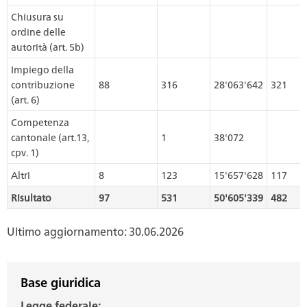
Chiusura su
ordine delle
autorità (art. 5b)
Impiego della
contribuzione
88
316
28'063'642
321
(art. 6)
Competenza
cantonale (art.13,
1
38'072
cpv. 1)
Altri
8
123
15'657'628
117
Risultato
97
531
50'605'339
482
Ultimo aggiornamento: 30.06.2026
Base giuridica
Legge federale: