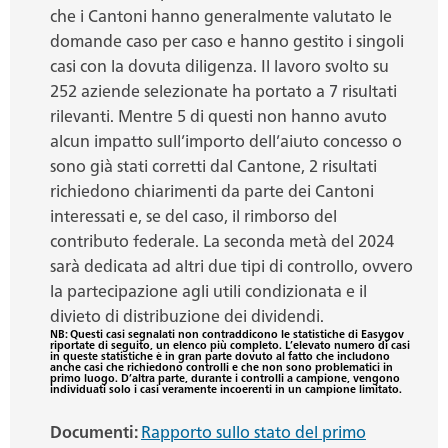
che i Cantoni hanno generalmente valutato le
domande caso per caso e hanno gestito i singoli
casi con la dovuta diligenza. Il lavoro svolto su
252 aziende selezionate ha portato a 7 risultati
rilevanti. Mentre 5 di questi non hanno avuto
alcun impatto sull’importo dell’aiuto concesso o
sono già stati corretti dal Cantone, 2 risultati
richiedono chiarimenti da parte dei Cantoni
interessati e, se del caso, il rimborso del
contributo federale. La seconda metà del 2024
sarà dedicata ad altri due tipi di controllo, ovvero
la partecipazione agli utili condizionata e il
divieto di distribuzione dei dividendi.
NB: Questi casi segnalati non contraddicono le statistiche di Easygov
riportate di seguito, un elenco più completo. L’elevato numero di casi
in queste statistiche è in gran parte dovuto al fatto che includono
anche casi che richiedono controlli e che non sono problematici in
primo luogo. D’altra parte, durante i controlli a campione, vengono
individuati solo i casi veramente incoerenti in un campione limitato.
Documenti:
Rapporto sullo stato del primo