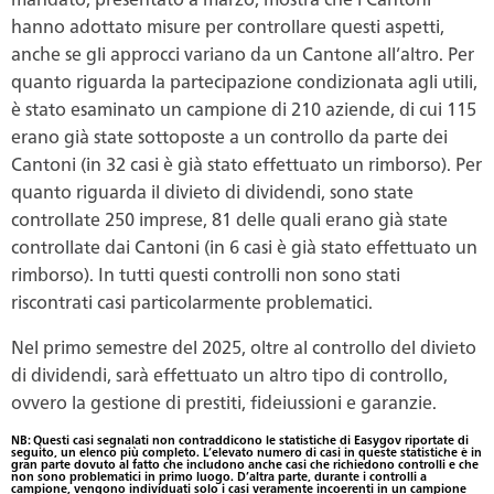
hanno adottato misure per controllare questi aspetti,
anche se gli approcci variano da un Cantone all’altro. Per
quanto riguarda la partecipazione condizionata agli utili,
è stato esaminato un campione di 210 aziende, di cui 115
erano già state sottoposte a un controllo da parte dei
Cantoni (in 32 casi è già stato effettuato un rimborso). Per
quanto riguarda il divieto di dividendi, sono state
controllate 250 imprese, 81 delle quali erano già state
controllate dai Cantoni (in 6 casi è già stato effettuato un
rimborso). In tutti questi controlli non sono stati
riscontrati casi particolarmente problematici.
Nel primo semestre del 2025, oltre al controllo del divieto
di dividendi, sarà effettuato un altro tipo di controllo,
ovvero la gestione di prestiti, fideiussioni e garanzie.
NB: Questi casi segnalati non contraddicono le statistiche di Easygov riportate di
seguito, un elenco più completo. L’elevato numero di casi in queste statistiche è in
gran parte dovuto al fatto che includono anche casi che richiedono controlli e che
non sono problematici in primo luogo. D’altra parte, durante i controlli a
campione, vengono individuati solo i casi veramente incoerenti in un campione