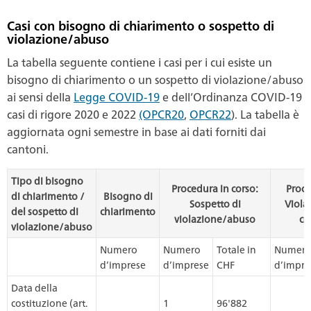
Casi con bisogno di chiarimento o sospetto di
violazione/abuso
La tabella seguente contiene i casi per i cui esiste un
bisogno di chiarimento o un sospetto di violazione/abuso
ai sensi della
Legge COVID-19
e dell’Ordinanza COVID-19
casi di rigore 2020 e 2022
(OPCR20
,
OPCR22
). La tabella è
aggiornata ogni semestre in base ai dati forniti dai
cantoni.
Tipo di bisogno
Procedura in corso:
Proce
di chiarimento /
Bisogno di
Sospetto di
Viola
del sospetto di
chiarimento
violazione/abuso
co
violazione/abuso
Numero
Numero
Totale in
Numer
d’imprese
d’imprese
CHF
d’impre
Data della
costituzione (art.
1
96'882