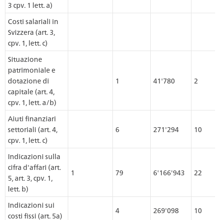
3 cpv. 1 lett. a)
Costi salariali in
Svizzera (art. 3,
cpv. 1, lett. c)
Situazione
patrimoniale e
dotazione di
1
41'780
2
capitale (art. 4,
cpv. 1, lett. a/b)
Aiuti finanziari
settoriali (art. 4,
6
271'294
10
cpv. 1, lett. c)
Indicazioni sulla
cifra d'affari (art.
1
79
6'166'943
22
5, art. 3, cpv. 1,
lett. b)
Indicazioni sui
4
269'098
10
costi fissi (art. 5a)