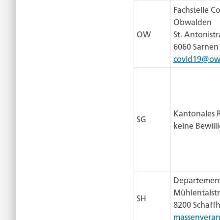
Fachstelle C
Obwalden
OW
St. Antonistr
6060 Sarnen
covid19@ow
Kantonales R
SG
keine Bewill
Departement
Mühlentalstr
SH
8200 Schaff
massenveran