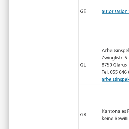
GE
autorisatio
Arbeitsinspe
Zwinglistr. 6
GL
8750 Glarus
Tel. 055 646 
arbeitsinspe
Kantonales R
GR
keine Bewill