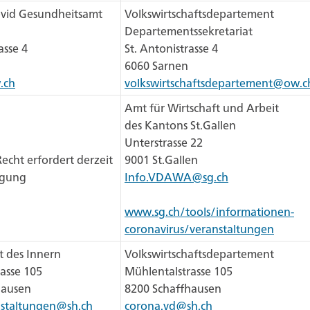
ovid Gesundheitsamt
Volkswirtschaftsdepartement
Departementssekretariat
asse 4
St. Antonistrasse 4
6060 Sarnen
.ch
volkswirtschaftsdepartement@ow.c
Amt für Wirtschaft und Arbeit
des Kantons St.Gallen
Unterstrasse 22
echt erfordert derzeit
9001 St.Gallen
igung
Info.VDAWA@sg.ch
www.sg.ch/tools/informationen-
coronavirus/veranstaltungen
 des Innern
Volkswirtschaftsdepartement
asse 105
Mühlentalstrasse 105
hausen
8200 Schaffhausen
staltungen@sh.ch
corona.vd@sh.ch