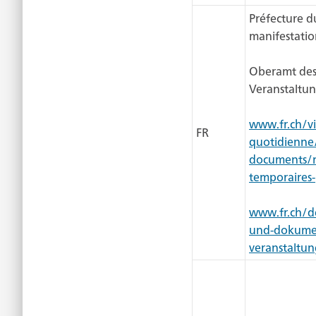
Préfecture du
manifestatio
Oberamt des 
Veranstaltun
www.fr.ch/vi
FR
quotidienne
documents/m
temporaires
www.fr.ch/d
und-dokume
veranstaltu