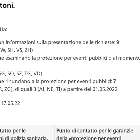
toni.
lla:
n informazioni sulla presentazione delle richieste:
9
NW,
SH, VS, ZH)
e esaminano la protezione per eventi pubblici
o
al moment
SG, SO, SZ, TG, VD)
e rinunciano alla protezione per eventi pubblici:
7
R, ZG),
di quali
3 (AI, NE, TI)
a partire del 01.05.2022
17.05.22
tatto per le
Punto di contatto per le garanzie
i di polizia sanitaria,
della «protezione per eventi