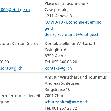
Place de la Taconnerie 7,
n1000@etat.ge.ch
Case postale,
1211 Genève 3
COVID-19 - Economie et emploi |
ge.ch
dee-sg-secretariat@etat.ge.ch
ktorat Kanton Glarus
Kontaktstelle für Wirtschaft
Zwinglistr. 6
8750 Glarus
66 90
Tel. 055 646 66 20
ktorat@gl.ch
kontakt@gl.ch
Amt für Wirtschaft und Tourismus
Andreas Schleusser
Ringstrasse 10
echt erfordert derzeit
7001 Chur
igung
schutzschirm@awt.gr.ch
Tel. 081 257 23 72