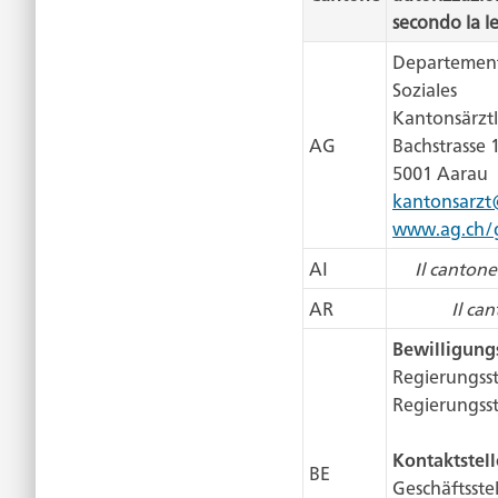
secondo la l
Departement
Soziales
Kantonsärztl
AG
Bachstrasse 
5001 Aarau
kantonsarzt
www.ag.ch/g
AI
Il cantone
AR
Il ca
Bewilligung
Regierungss
Regierungsst
Kontaktstell
BE
Geschäftsstel