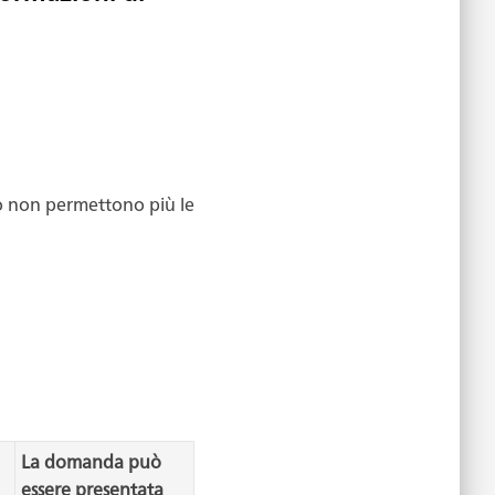
o
non permettono più le
La domanda può
essere presentata