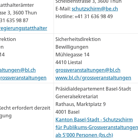
Scheibenstrasse 3, 3600 Thun
atthalterämter
E-Mail:
schutzschirm@be.ch
sse 3, 3600 Thun
Hotline: +41 31 636 98 49
 31 635 98 87
egierungsstatthalter
irektion
Sicherheitsdirektion
en
Bewilligungen
14
Mühlegasse 14
4410 Liestal
taltungen@bl.ch
grossveranstaltungen@bl.ch
rossveranstaltungen
www.bl.ch/grossveranstaltungen
Präsidialdepartement Basel-Stadt
Generalsekretariat
Rathaus, Marktplatz 9
echt erfordert derzeit
4001 Basel
igung
Kanton Basel-Stadt - Schutzschirm
für Publikums-Grossveranstaltunge
ab 5’000 Personen (bs.ch)