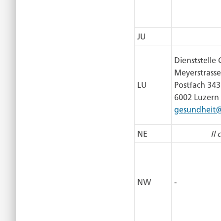
JU
Dienststelle
Meyerstrasse
LU
Postfach 34
6002 Luzern
gesundheit@
NE
Il
NW
-