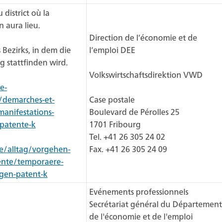
 district où la
n aura lieu.
Direction de l’économie et de
Bezirks, in dem die
l’emploi DEE
g stattfinden wird.
Volkswirtschaftsdirektion VWD
e-
/demarches-et-
Case postale
anifestations-
Boulevard de Pérolles 25
-patente-k
1701 Fribourg
Tel. +41 26 305 24 02
e/alltag/vorgehen-
Fax. +41 26 305 24 09
nte/temporaere-
ngen-patent-k
Evénements professionnels
Secrétariat général du Département
de l'économie et de l'emploi