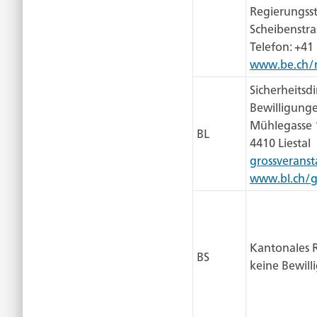
Regierungsst
Scheibenstra
Telefon: +41
www.be.ch/r
Sicherheitsd
Bewilligung
Mühlegasse 
BL
4410 Liestal
grossverans
www.bl.ch/g
Kantonales R
BS
keine Bewill