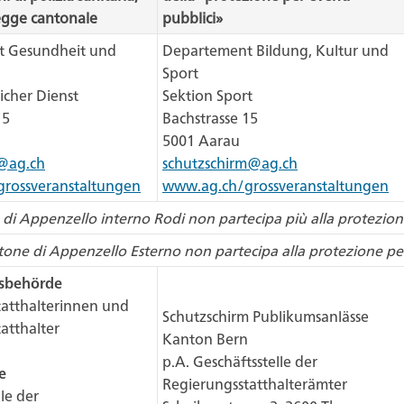
egge cantonale
pubblici»
 Gesundheit und
Departement Bildung, Kultur und
Sport
icher Dienst
Sektion Sport
15
Bachstrasse 15
5001 Aarau
@ag.ch
schutzschirm@ag.ch
rossveranstaltungen
www.ag.ch/grossveranstaltungen
 di Appenzello interno Rodi non partecipa più alla protezion
ntone di Appenzello Esterno non partecipa alla protezione per
sbehörde
tatthalterinnen und
Schutzschirm Publikumsanlässe
atthalter
Kanton Bern
p.A. Geschäftsstelle der
e
Regierungsstatthalterämter
le der